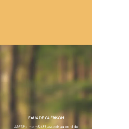
EAUX DE GUÉRISON
J&#39;aime m&#39;asseoir au bord de